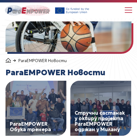
Choose language
О пројекту ParaEMPOWER
ParaEMPOWER Новости
ParaEMPOWER Новости
ParaEMPOWER Новости
ParaEMPOWER Центар за учење
Follow us
Стручни састанак
у оквиру пројекта
ParaEMPOWER
ParaEMPOWER
Обука тренера
одржан у Милану