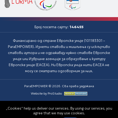
Број посета сајту:
146455
Финансирано од стране Европске уније (101183301 –
ParaEMPOWER). Изнети ставови и мишљења су искључиво
ставови аутора и не одражавају нужно ставове Европске
уније или Извршне агенције за образовање и културу
Европске уније (EACEA). Ни Европска унија нити EACEA не
могу се сматрати одговорним за њих.
ParaEMPOWER © 2026. Сва права задржана
Website by ProStudio
„Cookies“ help us deliver our services. By using our services, you
agree that we may use cookies.